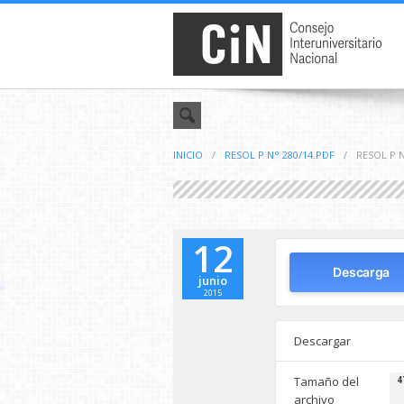
INICIO
/
RESOL P N° 280/14.PDF
/
RESOL P N
12
Descarga
junio
2015
Descargar
Tamaño del
4
archivo