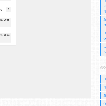
P
R
os
1
N
S
io, 2015
e
D
ro, 2024
de
L
B
L
N
Si
Ú