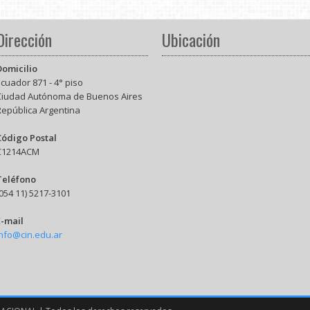
Dirección
Ubicación
Domicilio
cuador 871 - 4° piso
Ciudad Autónoma de Buenos Aires
República Argentina
Código Postal
C1214ACM
Teléfono
054 11) 5217-3101
E-mail
info@cin.edu.ar