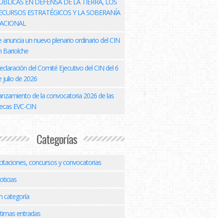
ÚBLICAS EN DEFENSA DE LA TIERRA, LOS
ECURSOS ESTRATÉGICOS Y LA SOBERANÍA
ACIONAL
e anuncia un nuevo plenario ordinario del CIN
n Bariolche
eclaración del Comité Ejecutivo del CIN del 6
 julio de 2026
anzamiento de la convocatoria 2026 de las
ecas EVC-CIN
Categorías
icitaciones, concursos y convocatorias
oticias
n categoría
ltimas entradas