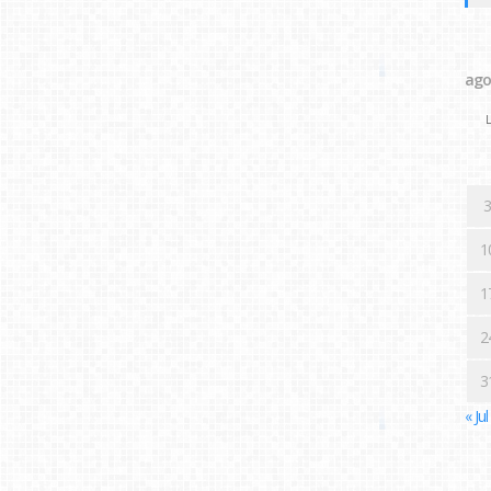
ago
L
3
1
1
2
3
« Jul