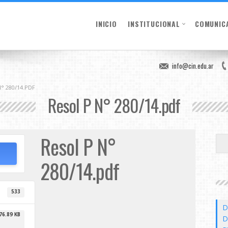
INICIO
INSTITUCIONAL
COMUNIC
info@cin.edu.ar
° 280/14.PDF
Resol P N° 280/14.pdf
Resol P N°
280/14.pdf
533
D
76.89 KB
D