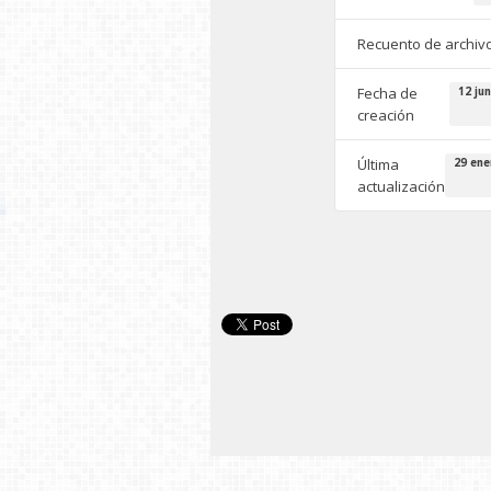
Recuento de archiv
Fecha de
12 jun
creación
Última
29 ene
actualización