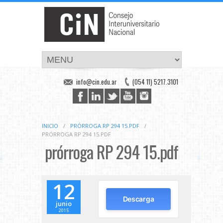
info@cin.edu.ar
(054 11) 5217.3101
INICIO
/
PRÓRROGA RP 294 15.PDF
/
PRÓRROGA RP 294 15.PDF
prórroga RP 294 15.pdf
12
Descarga
junio
2015