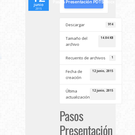
Pasos Presentación PDTS.docx
junio
2015
Descargar
914
Tamaño del
14.84 KB
archivo
Recuento de archivos
1
Fecha de
12 junio, 2015
creación
Última
12 junio, 2015
actualización
Pasos
Presentación