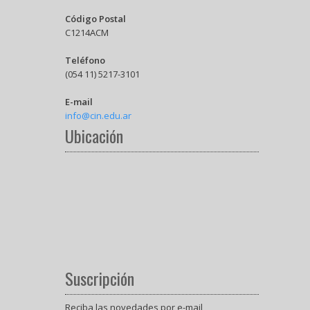
Código Postal
C1214ACM
Teléfono
(054 11) 5217-3101
E-mail
info@cin.edu.ar
Ubicación
Suscripción
Reciba las novedades por e-mail