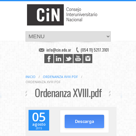
info@cin.edu.ar
(054 11) 5217.3101
INICIO
/
ORDENANZA XVIII.PDF
/
ORDENANZA XVIII.PDF
Ordenanza XVIII.pdf
05
Descarga
agosto
2015