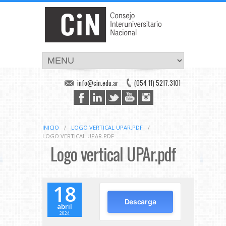
info@cin.edu.ar
(054 11) 5217.3101
INICIO
/
LOGO VERTICAL UPAR.PDF
/
LOGO VERTICAL UPAR.PDF
Logo vertical UPAr.pdf
18
Descarga
abril
2024