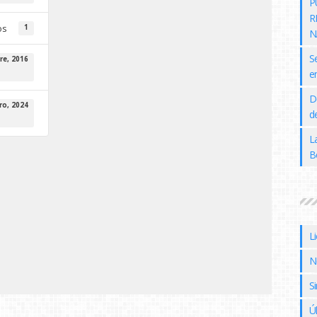
P
R
os
1
N
S
re, 2016
e
D
ro, 2024
de
L
B
L
N
Si
Ú