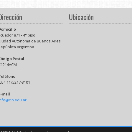
Dirección
Ubicación
Domicilio
cuador 871 - 4° piso
Ciudad Autónoma de Buenos Aires
República Argentina
Código Postal
C1214ACM
Teléfono
054 11) 5217-3101
E-mail
info@cin.edu.ar