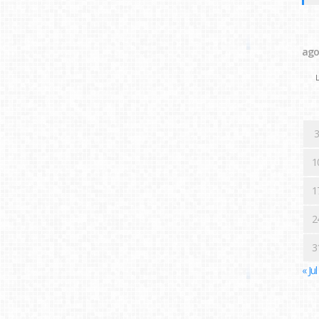
ago
L
3
1
1
2
3
« Jul