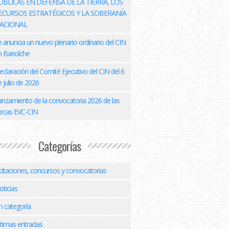
ÚBLICAS EN DEFENSA DE LA TIERRA, LOS
ECURSOS ESTRATÉGICOS Y LA SOBERANÍA
ACIONAL
e anuncia un nuevo plenario ordinario del CIN
n Bariolche
eclaración del Comité Ejecutivo del CIN del 6
 julio de 2026
anzamiento de la convocatoria 2026 de las
ecas EVC-CIN
Categorías
icitaciones, concursos y convocatorias
oticias
n categoría
ltimas entradas