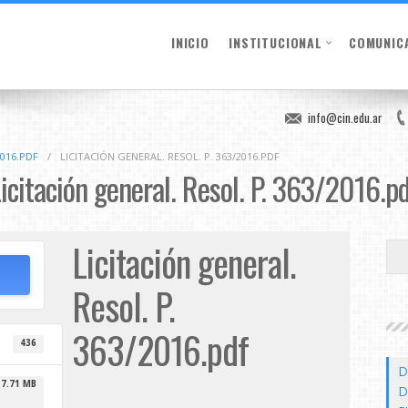
INICIO
INSTITUCIONAL
COMUNIC
info@cin.edu.ar
2016.PDF
/
LICITACIÓN GENERAL. RESOL. P. 363/2016.PDF
icitación general. Resol. P. 363/2016.p
Licitación general.
Resol. P.
363/2016.pdf
436
D
7.71 MB
D