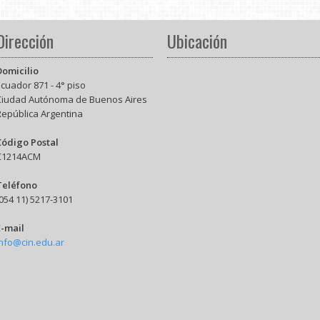
Dirección
Ubicación
Domicilio
cuador 871 - 4° piso
Ciudad Autónoma de Buenos Aires
República Argentina
Código Postal
C1214ACM
Teléfono
054 11) 5217-3101
E-mail
info@cin.edu.ar