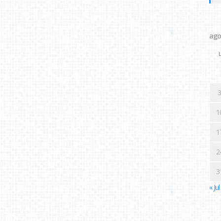
ago
L
3
1
1
2
3
« Jul