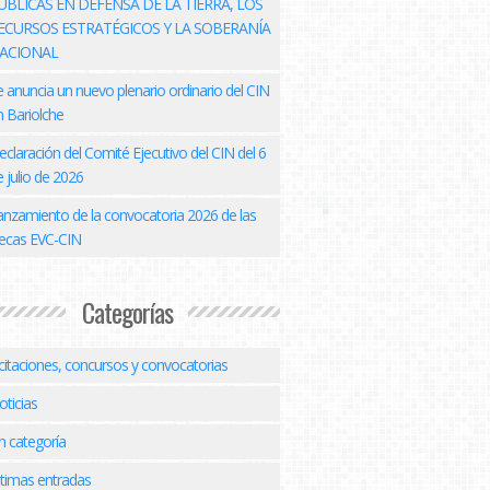
ÚBLICAS EN DEFENSA DE LA TIERRA, LOS
ECURSOS ESTRATÉGICOS Y LA SOBERANÍA
ACIONAL
e anuncia un nuevo plenario ordinario del CIN
n Bariolche
eclaración del Comité Ejecutivo del CIN del 6
 julio de 2026
anzamiento de la convocatoria 2026 de las
ecas EVC-CIN
Categorías
icitaciones, concursos y convocatorias
oticias
n categoría
ltimas entradas