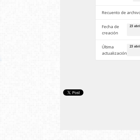
Recuento de archiv
Fecha de
23 abri
creación
Última
23 abri
actualización