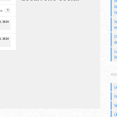
P
R
os
1
N
S
l, 2024
e
D
l, 2024
de
L
B
L
N
Si
Ú