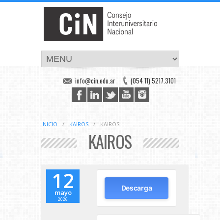
info@cin.edu.ar
(054 11) 5217.3101
INICIO
/
KAIROS
/
KAIROS
KAIROS
12
Descarga
mayo
2026