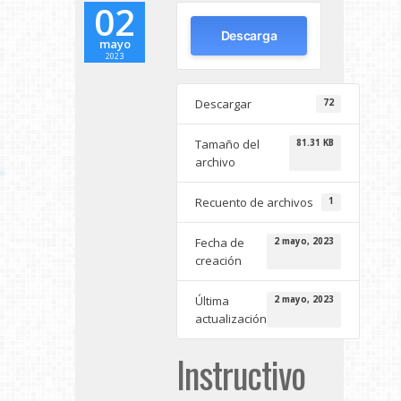
02
Descarga
mayo
2023
Descargar
72
Tamaño del
81.31 KB
archivo
Recuento de archivos
1
Fecha de
2 mayo, 2023
creación
Última
2 mayo, 2023
actualización
Instructivo