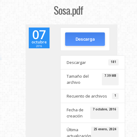
Sosa.pdf
07
Descarga
octubre
2016
Descargar
181
Tamaño del
7.39 MB
archivo
Recuento de archivos
1
Fecha de
7 octubre, 2016
creación
Última
25 enero, 2024
actualización