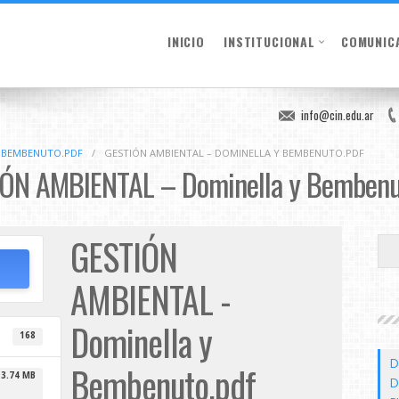
INICIO
INSTITUCIONAL
COMUNIC
info@cin.edu.ar
Y BEMBENUTO.PDF
/
GESTIÓN AMBIENTAL – DOMINELLA Y BEMBENUTO.PDF
ÓN AMBIENTAL – Dominella y Bembenu
GESTIÓN
AMBIENTAL -
Dominella y
168
D
Bembenuto.pdf
3.74 MB
D