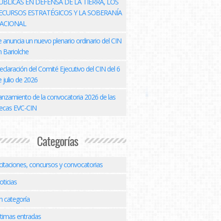
ÚBLICAS EN DEFENSA DE LA TIERRA, LOS
ECURSOS ESTRATÉGICOS Y LA SOBERANÍA
ACIONAL
e anuncia un nuevo plenario ordinario del CIN
n Bariolche
eclaración del Comité Ejecutivo del CIN del 6
 julio de 2026
anzamiento de la convocatoria 2026 de las
ecas EVC-CIN
Categorías
icitaciones, concursos y convocatorias
oticias
n categoría
ltimas entradas