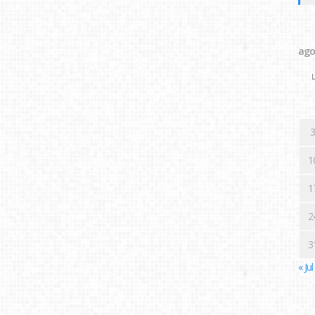
ago
L
3
1
1
2
3
« Jul