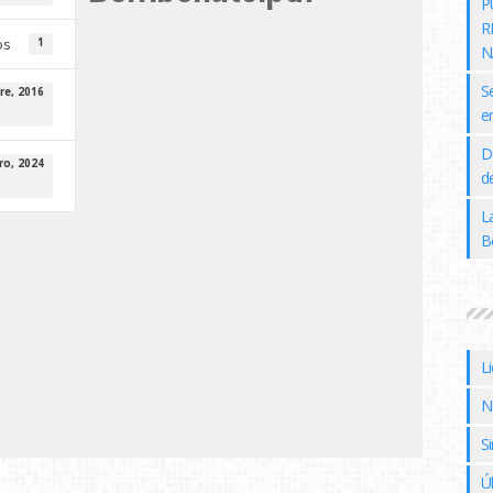
P
R
os
1
N
S
re, 2016
e
D
ro, 2024
de
L
B
L
N
Si
Ú