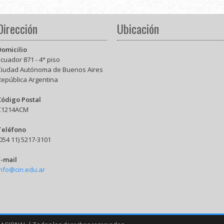
Dirección
Ubicación
Domicilio
cuador 871 - 4° piso
Ciudad Autónoma de Buenos Aires
República Argentina
Código Postal
C1214ACM
Teléfono
054 11) 5217-3101
E-mail
info@cin.edu.ar