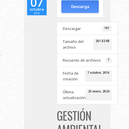
07
Descarga
octubre
2016
Descargar
181
Tamaño del
261.82 KB
archivo
Recuento de archivos
1
Fecha de
7 octubre, 2016
creación
Última
25 enero, 2024
actualización
GESTIÓN