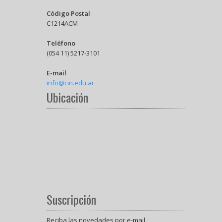
Código Postal
C1214ACM
Teléfono
(054 11) 5217-3101
E-mail
info@cin.edu.ar
Ubicación
Suscripción
Reciba las novedades por e-mail