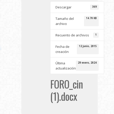
Descargar
369
Tamaño del
14.70 KB
archivo
Recuento de archivos
1
Fecha de
12 junio, 2015
creación
Última
29 enero, 2024
actualización
FORO_cin
(1).docx