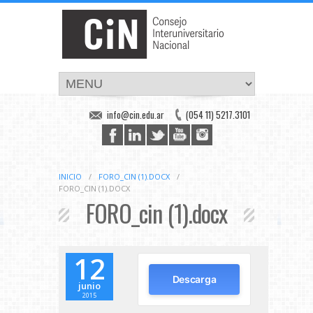
info@cin.edu.ar
(054 11) 5217.3101
INICIO
/
FORO_CIN (1).DOCX
/
FORO_CIN (1).DOCX
FORO_cin (1).docx
12
Descarga
junio
2015