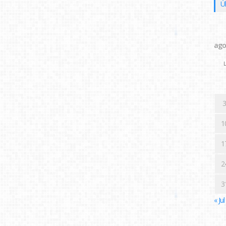
Ú
ago
L
3
1
1
2
3
« Jul