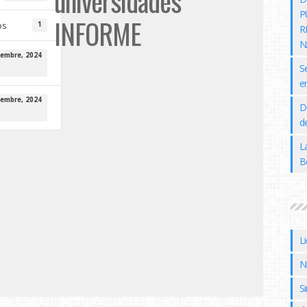
universidades
P
INFORME
os
1
R
N
iembre, 2024
S
e
iembre, 2024
D
de
L
B
L
N
Si