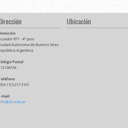
Dirección
Ubicación
Domicilio
cuador 871 - 4° piso
Ciudad Autónoma de Buenos Aires
República Argentina
Código Postal
C1214ACM
Teléfono
054 11) 5217-3101
E-mail
info@cin.edu.ar