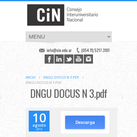
info@cin.edu.ar
(054 11) 5217.3101
INICIO
/
DNGU DOCUS N 3.PDF
/
DNGU DOCUS N 3.PDF
DNGU DOCUS N 3.pdf
10
Descarga
agosto
2015