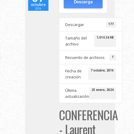
Descarga
octubre
2016
Descargar
177
Tamaño del
1,014.34 KB
archivo
Recuento de archivos
1
Fecha de
7 octubre, 2016
creación
Última
25 enero, 2024
actualización
CONFERENCIA
- Laurent