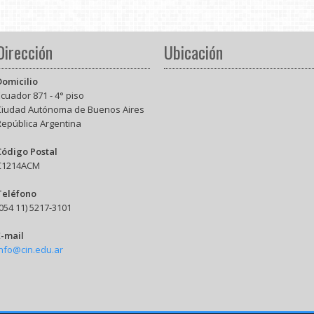
Dirección
Ubicación
Domicilio
cuador 871 - 4° piso
Ciudad Autónoma de Buenos Aires
República Argentina
Código Postal
C1214ACM
Teléfono
054 11) 5217-3101
E-mail
info@cin.edu.ar