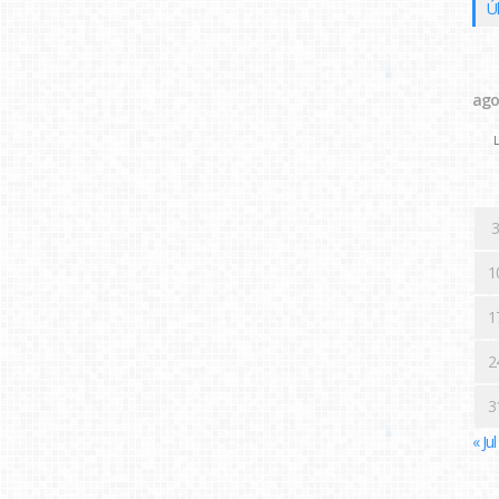
Ú
ago
L
3
1
1
2
3
« Jul