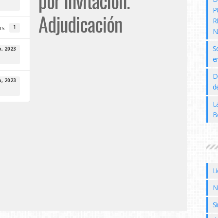
por invitación.
P
Adjudicación
R
os
1
N
S
, 2023
e
D
, 2023
de
L
B
L
N
Si