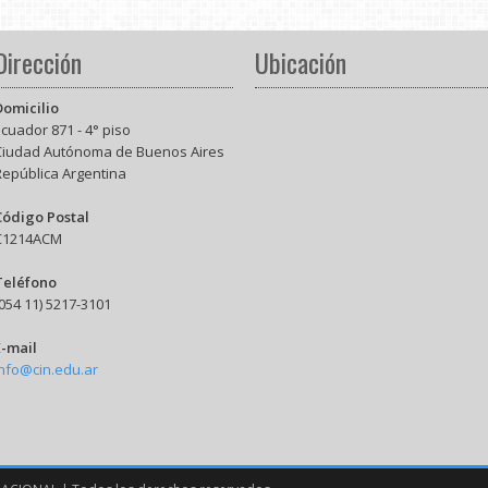
Dirección
Ubicación
Domicilio
cuador 871 - 4° piso
Ciudad Autónoma de Buenos Aires
República Argentina
Código Postal
C1214ACM
Teléfono
054 11) 5217-3101
E-mail
info@cin.edu.ar