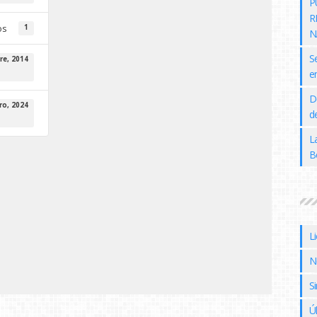
P
R
os
1
N
S
re, 2014
e
D
ro, 2024
de
L
B
L
N
Si
Ú