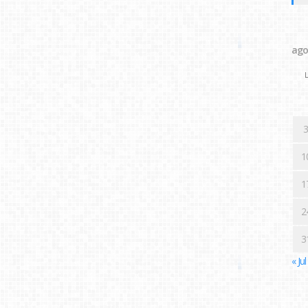
ago
L
3
1
1
2
3
« Jul