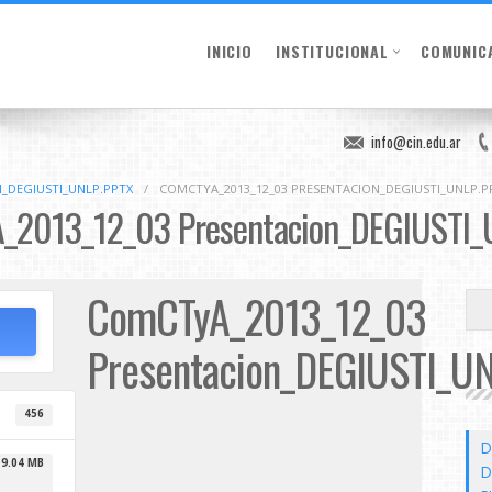
INICIO
INSTITUCIONAL
COMUNIC
info@cin.edu.ar
_DEGIUSTI_UNLP.PPTX
/
COMCTYA_2013_12_03 PRESENTACION_DEGIUSTI_UNLP.P
2013_12_03 Presentacion_DEGIUSTI_
ComCTyA_2013_12_03
Presentacion_DEGIUSTI_UN
456
D
9.04 MB
D