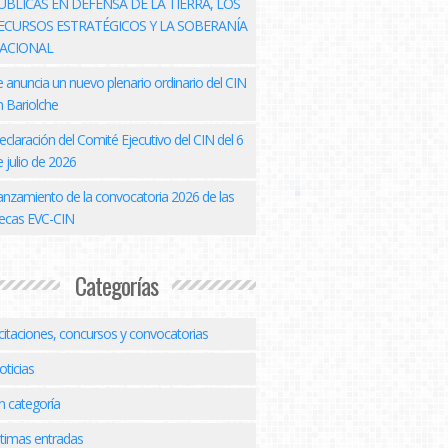
ÚBLICAS EN DEFENSA DE LA TIERRA, LOS
ECURSOS ESTRATÉGICOS Y LA SOBERANÍA
ACIONAL
e anuncia un nuevo plenario ordinario del CIN
n Bariolche
eclaración del Comité Ejecutivo del CIN del 6
 julio de 2026
anzamiento de la convocatoria 2026 de las
ecas EVC-CIN
Categorías
icitaciones, concursos y convocatorias
oticias
n categoría
ltimas entradas