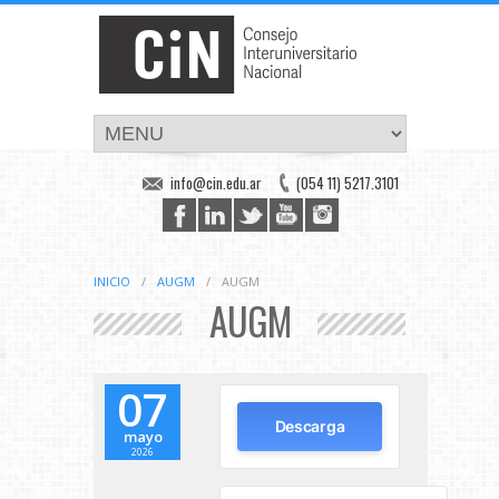
info@cin.edu.ar
(054 11) 5217.3101
INICIO
/
AUGM
/
AUGM
AUGM
07
Descarga
mayo
2026