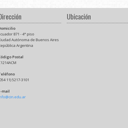
Dirección
Ubicación
Domicilio
cuador 871 - 4° piso
Ciudad Autónoma de Buenos Aires
República Argentina
Código Postal
C1214ACM
Teléfono
054 11) 5217-3101
E-mail
info@cin.edu.ar