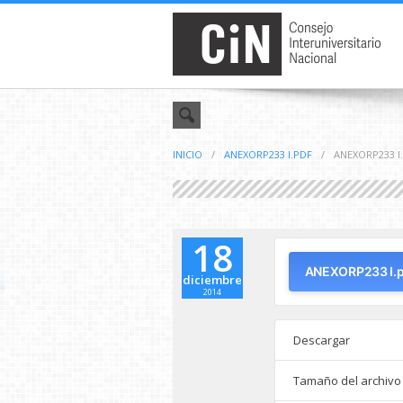
INICIO
/
ANEXORP233 I.PDF
/
ANEXORP233 I
18
ANEXORP233 I.p
diciembre
2014
Descargar
Tamaño del archivo