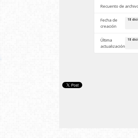
Recuento de archiv
Fecha de
18 dic
creación
Última
18 dic
actualización