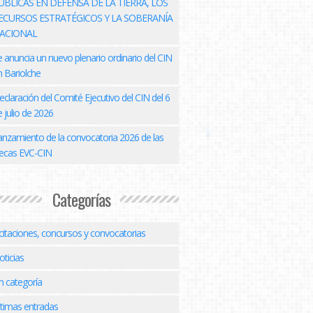
ÚBLICAS EN DEFENSA DE LA TIERRA, LOS
ECURSOS ESTRATÉGICOS Y LA SOBERANÍA
ACIONAL
e anuncia un nuevo plenario ordinario del CIN
n Bariolche
eclaración del Comité Ejecutivo del CIN del 6
 julio de 2026
anzamiento de la convocatoria 2026 de las
ecas EVC-CIN
Categorías
icitaciones, concursos y convocatorias
oticias
n categoría
ltimas entradas