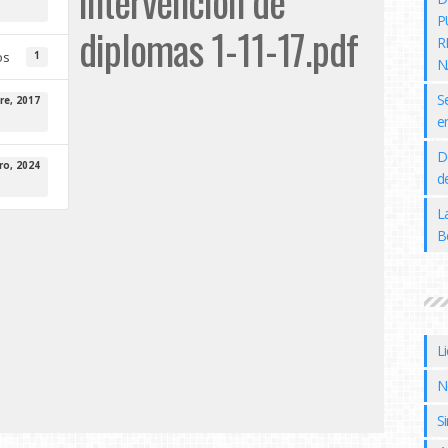
intervención de
P
diplomas 1-11-17.pdf
R
os
1
N
S
re, 2017
e
D
ro, 2024
de
L
B
L
N
Si