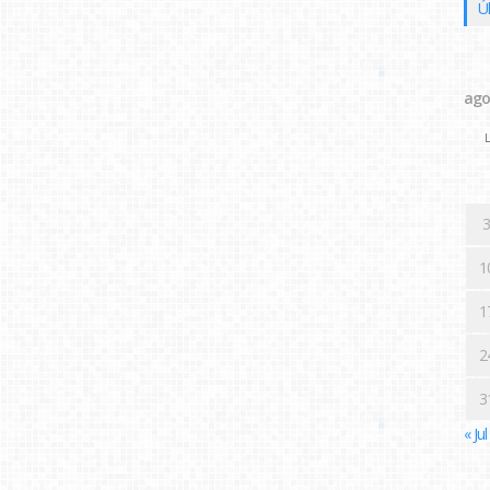
Ú
ago
L
3
1
1
2
3
« Jul