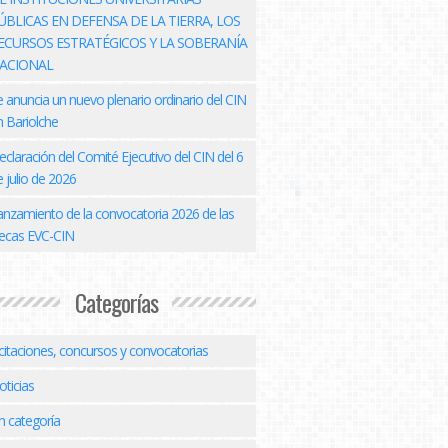
ÚBLICAS EN DEFENSA DE LA TIERRA, LOS
ECURSOS ESTRATÉGICOS Y LA SOBERANÍA
ACIONAL
e anuncia un nuevo plenario ordinario del CIN
n Bariolche
eclaración del Comité Ejecutivo del CIN del 6
 julio de 2026
anzamiento de la convocatoria 2026 de las
ecas EVC-CIN
Categorías
icitaciones, concursos y convocatorias
oticias
n categoría