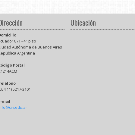
Dirección
Ubicación
Domicilio
cuador 871 - 4° piso
Ciudad Autónoma de Buenos Aires
República Argentina
Código Postal
C1214ACM
Teléfono
054 11) 5217-3101
E-mail
info@cin.edu.ar