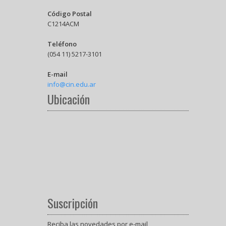
Código Postal
C1214ACM
Teléfono
(054 11) 5217-3101
E-mail
info@cin.edu.ar
Ubicación
Suscripción
Reciba las novedades por e-mail