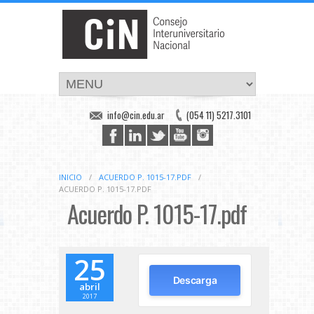
info@cin.edu.ar
(054 11) 5217.3101
INICIO
/
ACUERDO P. 1015-17.PDF
/
ACUERDO P. 1015-17.PDF
Acuerdo P. 1015-17.pdf
25
Descarga
abril
2017