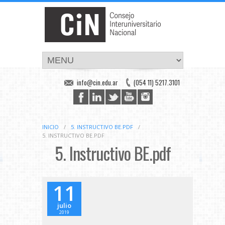
info@cin.edu.ar
(054 11) 5217.3101
INICIO
/
5. INSTRUCTIVO BE.PDF
/
5. INSTRUCTIVO BE.PDF
5. Instructivo BE.pdf
11
julio
2019