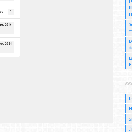
P
R
os
1
N
S
re, 2016
e
D
ro, 2024
de
L
B
L
N
Si
Ú