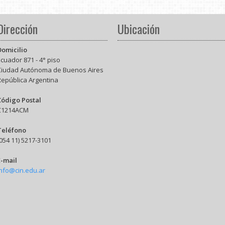
Dirección
Ubicación
Domicilio
cuador 871 - 4° piso
Ciudad Autónoma de Buenos Aires
República Argentina
Código Postal
C1214ACM
Teléfono
054 11) 5217-3101
E-mail
info@cin.edu.ar