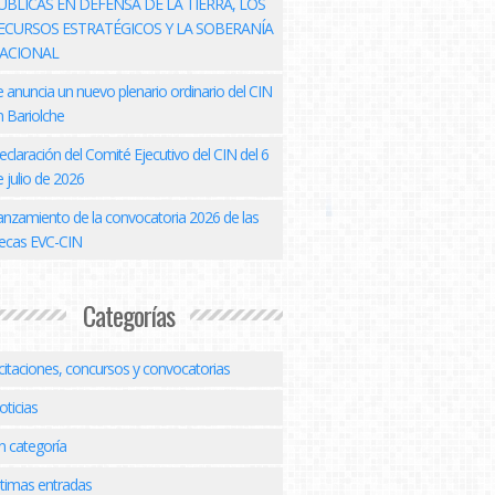
ÚBLICAS EN DEFENSA DE LA TIERRA, LOS
ECURSOS ESTRATÉGICOS Y LA SOBERANÍA
ACIONAL
e anuncia un nuevo plenario ordinario del CIN
n Bariolche
eclaración del Comité Ejecutivo del CIN del 6
 julio de 2026
anzamiento de la convocatoria 2026 de las
ecas EVC-CIN
Categorías
icitaciones, concursos y convocatorias
oticias
n categoría
ltimas entradas