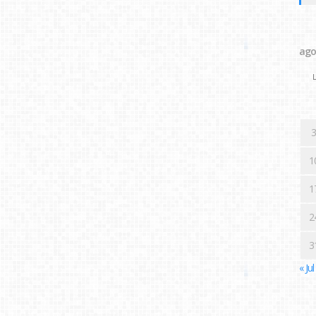
ago
L
3
1
1
2
3
« Jul