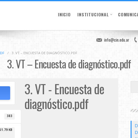
INICIO
INSTITUCIONAL
COMUNIC
info@cin.edu.ar
PDF
/
3. VT – ENCUESTA DE DIAGNÓSTICO.PDF
3. VT – Encuesta de diagnóstico.pdf
3. VT - Encuesta de
diagnóstico.pdf
383
D
51.79 KB
D