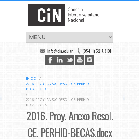
info@cin.edu.ar
(054 11) 5217.3101
INICIO
/
2016. PROY. ANEXO RESOL. CE. PERHID-
BECAS.DOCX
/
2016. PROY. ANEXO RESOL. CE. PERHID-
BECAS.DOCX
2016. Proy. Anexo Resol.
CE. PERHID-BECAS.docx