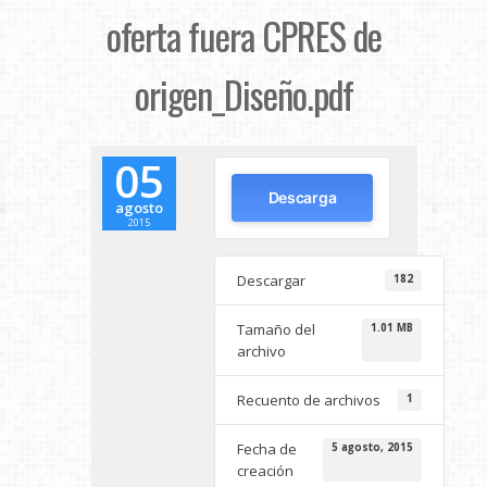
oferta fuera CPRES de
origen_Diseño.pdf
05
Descarga
agosto
2015
Descargar
182
Tamaño del
1.01 MB
archivo
Recuento de archivos
1
Fecha de
5 agosto, 2015
creación