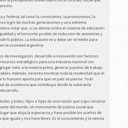
tivo al presupuesto universitario, es el contrato social que
derecho.
ta y federal, tal como la construimos, la promovemos, la
ioso logro de muchas generaciones y una extrema
cimos notar que, si se atenta contra el sistema de educación
igualdad y el horizonte posible de reducción de asimetrías y
sde lo público. La educación es y debe ser el medio para
 en la sociedad argentina.
ico de investigación, desarrollo e innovación son factores
recursos estratégicos para una industria nacional con
regar valor a la materia prima, generar puestos de trabajo
bles. Además, necesita movilizar toda la creatividad que el
de lo humano aporta para que un país se piense. Todo
dad de excelencia que contribuya desde la soberanía
 desarrollo.
todas y todos. Hijos e hijas de una nación que supo construir
parte del mundo. Un instrumento de justicia social que
 lugar que aloja la esperanza y hace posible los sueños de
 que iguala y nos hace libres. Es el conocimiento y la ciencia