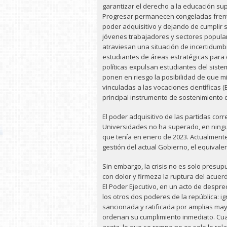
garantizar el derecho a la educación su
Progresar permanecen congeladas frente
poder adquisitivo y dejando de cumplir
jóvenes trabajadores y sectores popula
atraviesan una situación de incertidum
estudiantes de áreas estratégicas para e
políticas expulsan estudiantes del siste
ponen en riesgo la posibilidad de que m
vinculadas a las vocaciones científicas
principal instrumento de sostenimiento 
El poder adquisitivo de las partidas co
Universidades no ha superado, en ningun
que tenía en enero de 2023. Actualmente,
gestión del actual Gobierno, el equivale
Sin embargo, la crisis no es solo pres
con dolor y firmeza la ruptura del acuer
El Poder Ejecutivo, en un acto de desprec
los otros dos poderes de la república: ig
sancionada y ratificada por amplias mayo
ordenan su cumplimiento inmediato. Cu