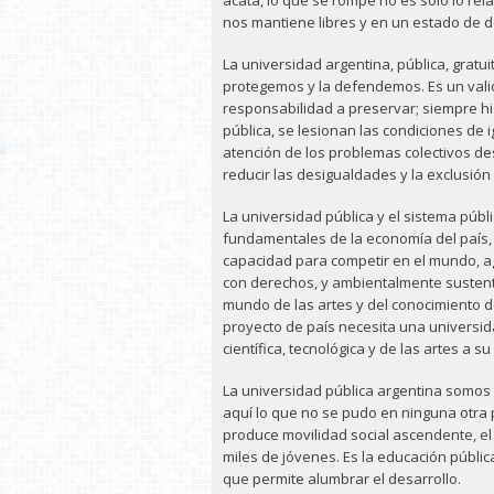
acata, lo que se rompe no es solo lo rela
nos mantiene libres y en un estado de 
La universidad argentina, pública, gratui
protegemos y la defendemos. Es un val
responsabilidad a preservar; siempre hi
pública, se lesionan las condiciones de 
atención de los problemas colectivos de
reducir las desigualdades y la exclusión
La universidad pública y el sistema públ
fundamentales de la economía del país, 
capacidad para competir en el mundo, ag
con derechos, y ambientalmente sustenta
mundo de las artes y del conocimiento 
proyecto de país necesita una universi
científica, tecnológica y de las artes a su
La universidad pública argentina somos 
aquí lo que no se pudo en ninguna otra 
produce movilidad social ascendente, el
miles de jóvenes. Es la educación pública
que permite alumbrar el desarrollo.