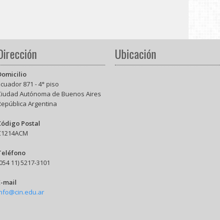
Dirección
Ubicación
Domicilio
cuador 871 - 4° piso
Ciudad Autónoma de Buenos Aires
República Argentina
Código Postal
C1214ACM
Teléfono
054 11) 5217-3101
E-mail
info@cin.edu.ar