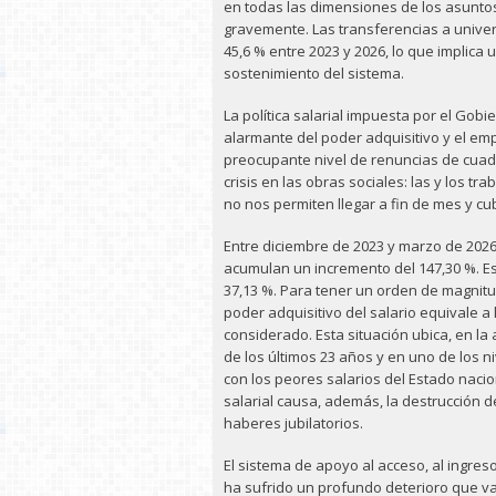
en todas las dimensiones de los asuntos
gravemente. Las transferencias a unive
45,6 % entre 2023 y 2026, lo que implica 
sostenimiento del sistema.
La política salarial impuesta por el Gobi
alarmante del poder adquisitivo y el em
preocupante nivel de renuncias de cuad
crisis en las obras sociales: las y los t
no nos permiten llegar a fin de mes y cu
Entre diciembre de 2023 y marzo de 2026 
acumulan un incremento del 147,30 %. Es
37,13 %. Para tener un orden de magnitud
poder adquisitivo del salario equivale 
considerado. Esta situación ubica, en la 
de los últimos 23 años y en uno de los 
con los peores salarios del Estado nacio
salarial causa, además, la destrucción d
haberes jubilatorios.
El sistema de apoyo al acceso, al ingreso
ha sufrido un profundo deterioro que va