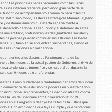
perior. Las principales becas nacionales como las Becas
 a una inflación creciente, perdiendo gran parte de su
 su función de acompañamiento económico para miles de
res. Del mismo modo, las Becas Estratégicas Manuel Belgrano
bre y desfinanciamiento que afecta especialmente a
l desarrollo nacional. La reducción y el deterioro de estas
ma universitario, profundizan las desigualdades sociales y
iles de jóvenes puedan continuar sus estudios. Las becas
 (Becas EVC) también se encuentran suspendidas, siendo el
de esas vocaciones a nivel nacional.
rrespondientes a los Gastos de Funcionamiento de las
o de los meses de la actual gestión de Gobierno, el 64 % del
 esa tendencia se intensificó y se ha perdido, durante la
nte a casi 9 meses de transferencias.
upuestaria. Como ciudadanas y ciudadanos debemos denunciar
do democrático de la división de poderes en nuestra nación.
io institucional sin precedentes, ha decidido alzarse contra
nora la Ley de Financiamiento Universitario N° 27.795,
rías en el Congreso, y desoye los fallos de la Justicia que
ando el Gobierno decide qué leyes cumple y qué sentencias