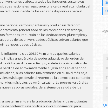
 universitarios y afecta a todas las funciones sustantivas
Si
rsidades nacionales registraron una caída real acumulada del
Ú
una reducción inédita de los recursos disponibles para el
erno nacional cerró las paritarias y produjo un deterioro
peoramiento generalizado de las condiciones de trabajo,
ago
ros formados, reducción de las dedicaciones, pluriempleo y
rabajadores de las universidades públicas cobran salarios que
L
brir las necesidades básicas.
la inflación ha sido 293,30 %, mientras que los salarios
3
to implica una pérdida de poder adquisitivo del orden del
 de dicha pérdida en el tiempo, el deterioro sistemático del
1
a la pérdida de aproximadamente 10,9 salarios en el período
actualidad, a los salarios universitarios en su nivel más bajo
1
niveles más bajos desde el retorno de la democracia, contando
nal y los más bajos de América Latina. La progresiva pérdida
2
e nuestras obras sociales, del sistema de salud y de los
3
, al sostenimiento y a la graduación de las y los estudiantes
« Jul
cía de contenido una política pública fundamental para