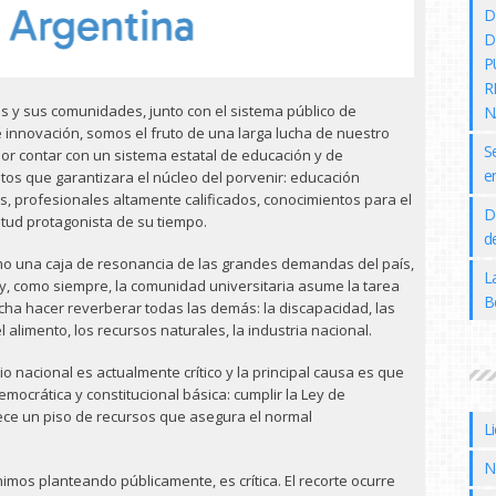
D
D
P
R
s y sus comunidades, junto con el sistema público de
N
e innovación, somos el fruto de una larga lucha de nuestro
S
por contar con un sistema estatal de educación y de
e
os que garantizara el núcleo del porvenir: educación
s, profesionales altamente calificados, conocimientos para el
D
ntud protagonista de su tiempo.
de
omo una caja de resonancia de las grandes demandas del país,
L
y, como siempre, la comunidad universitaria asume la tarea
B
ucha hacer reverberar todas las demás: la discapacidad, las
el alimento, los recursos naturales, la industria nacional.
io nacional es actualmente crítico y la principal causa es que
mocrática y constitucional básica: cumplir la Ley de
ece un piso de recursos que asegura el normal
L
N
imos planteando públicamente, es crítica. El recorte ocurre