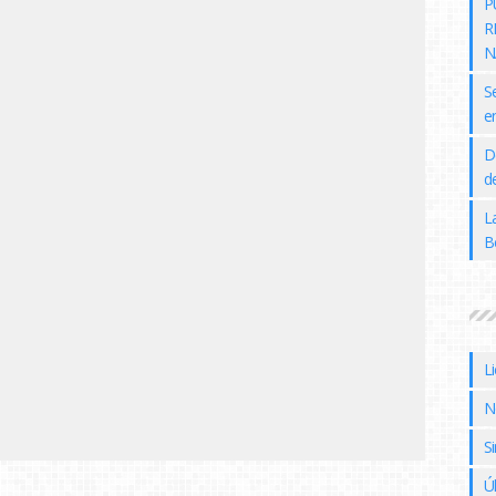
P
R
N
S
e
D
de
L
B
L
N
Si
Ú