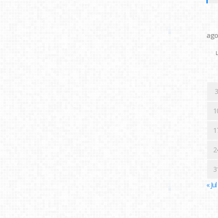
ago
L
3
1
1
2
3
« Jul