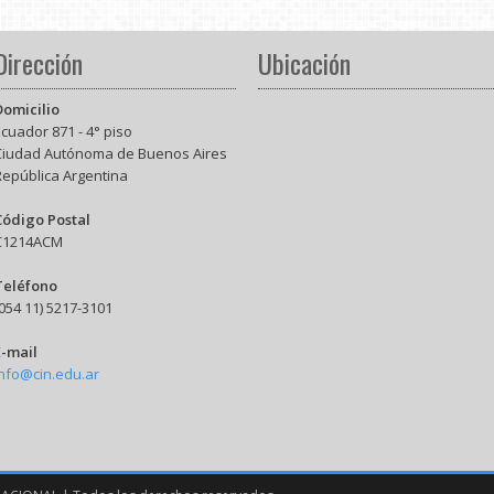
Dirección
Ubicación
Domicilio
cuador 871 - 4° piso
Ciudad Autónoma de Buenos Aires
República Argentina
Código Postal
C1214ACM
Teléfono
054 11) 5217-3101
E-mail
info@cin.edu.ar