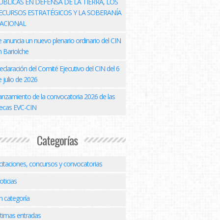
ÚBLICAS EN DEFENSA DE LA TIERRA, LOS
ECURSOS ESTRATÉGICOS Y LA SOBERANÍA
ACIONAL
e anuncia un nuevo plenario ordinario del CIN
n Bariolche
eclaración del Comité Ejecutivo del CIN del 6
 julio de 2026
anzamiento de la convocatoria 2026 de las
ecas EVC-CIN
Categorías
icitaciones, concursos y convocatorias
oticias
n categoría
ltimas entradas