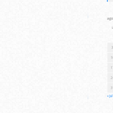
ago
L
3
1
1
2
3
« Jul