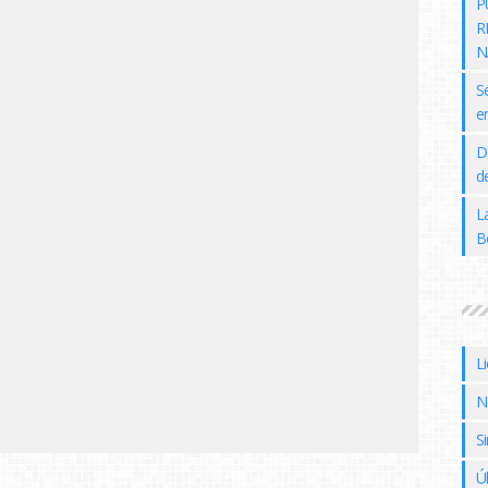
P
R
N
S
e
D
de
L
B
L
N
Si
Ú