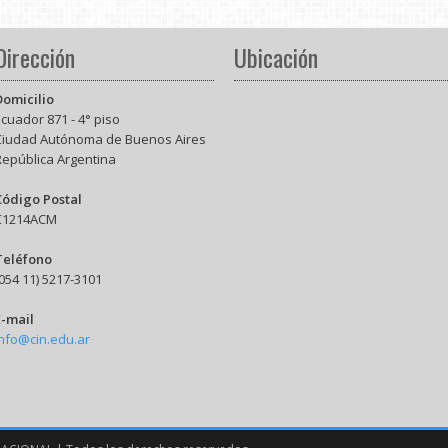
Dirección
Ubicación
Domicilio
cuador 871 - 4° piso
Ciudad Autónoma de Buenos Aires
República Argentina
Código Postal
C1214ACM
Teléfono
054 11) 5217-3101
E-mail
info@cin.edu.ar