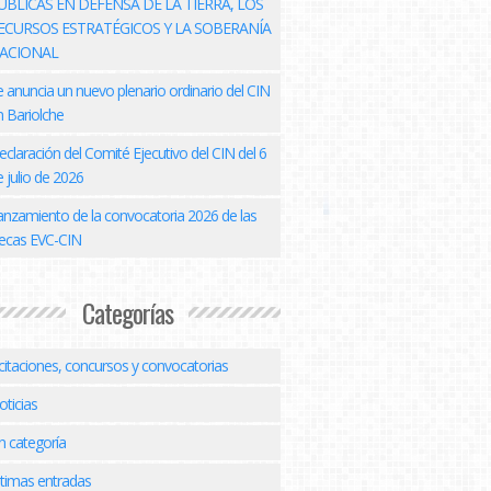
ÚBLICAS EN DEFENSA DE LA TIERRA, LOS
ECURSOS ESTRATÉGICOS Y LA SOBERANÍA
ACIONAL
e anuncia un nuevo plenario ordinario del CIN
n Bariolche
eclaración del Comité Ejecutivo del CIN del 6
 julio de 2026
anzamiento de la convocatoria 2026 de las
ecas EVC-CIN
Categorías
icitaciones, concursos y convocatorias
oticias
n categoría
ltimas entradas