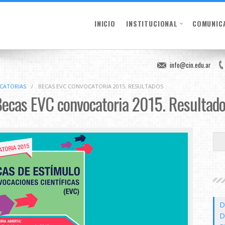
INICIO
INSTITUCIONAL
COMUNIC
info@cin.edu.ar
OCATORIAS
/
BECAS EVC CONVOCATORIA 2015. RESULTADOS
ecas EVC convocatoria 2015. Resultad
D
D