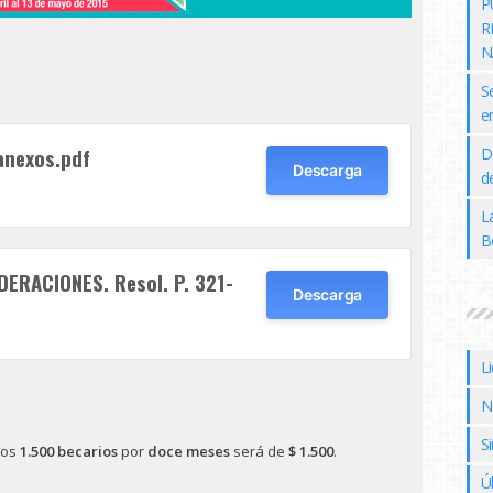
P
R
N
S
e
anexos.pdf
D
Descarga
de
L
B
ERACIONES. Resol. P. 321-
Descarga
L
N
Si
los
1.500 becarios
por
doce meses
será de
$ 1.500
.
Ú