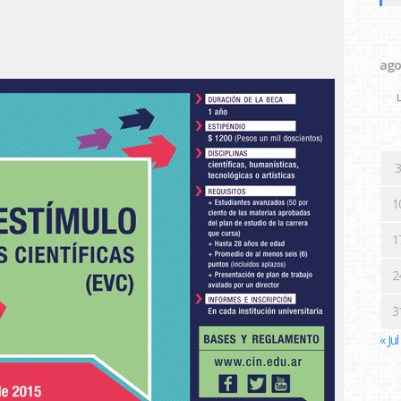
ago
L
3
1
1
2
3
« Jul