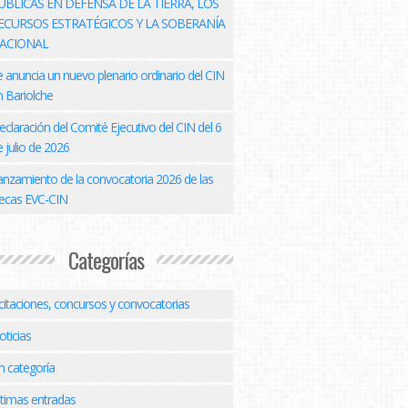
ÚBLICAS EN DEFENSA DE LA TIERRA, LOS
ECURSOS ESTRATÉGICOS Y LA SOBERANÍA
ACIONAL
e anuncia un nuevo plenario ordinario del CIN
n Bariolche
eclaración del Comité Ejecutivo del CIN del 6
 julio de 2026
anzamiento de la convocatoria 2026 de las
ecas EVC-CIN
Categorías
icitaciones, concursos y convocatorias
oticias
n categoría
ltimas entradas