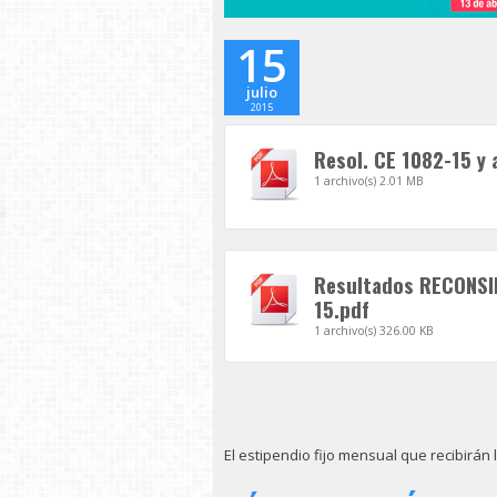
15
julio
2015
Resol. CE 1082-15 y 
1 archivo(s)
2.01 MB
Resultados RECONSID
15.pdf
1 archivo(s)
326.00 KB
El estipendio fijo mensual que recibirán 