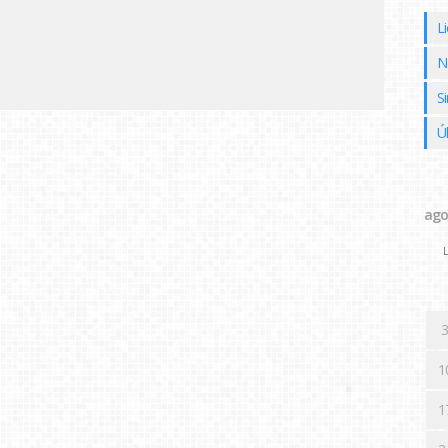
L
N
Si
Ú
ago
L
3
1
1