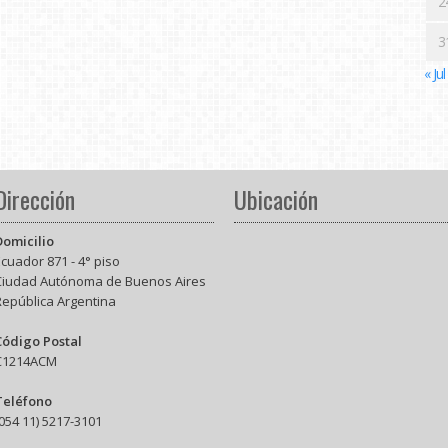
2
3
« Jul
Dirección
Ubicación
Domicilio
cuador 871 - 4° piso
Ciudad Autónoma de Buenos Aires
República Argentina
Código Postal
C1214ACM
Teléfono
054 11) 5217-3101