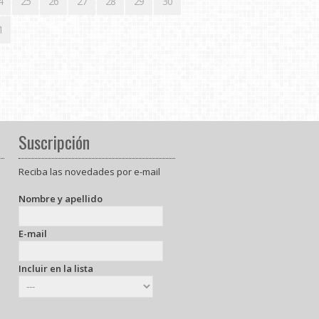
4
25
26
27
28
29
30
1
Suscripción
Reciba las novedades por e-mail
Nombre y apellido
E-mail
Incluir en la lista