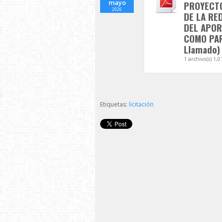
mayo
PROYECTO
2026
DE LA RE
DEL APOR
COMO PAR
Llamado) 
1 archivo(s)
1,0
Etiquetas:
licitación