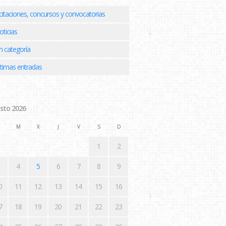
icitaciones, concursos y convocatorias
oticias
n categoría
ltimas entradas
sto 2026
M
X
J
V
S
D
1
2
4
5
6
7
8
9
0
11
12
13
14
15
16
7
18
19
20
21
22
23