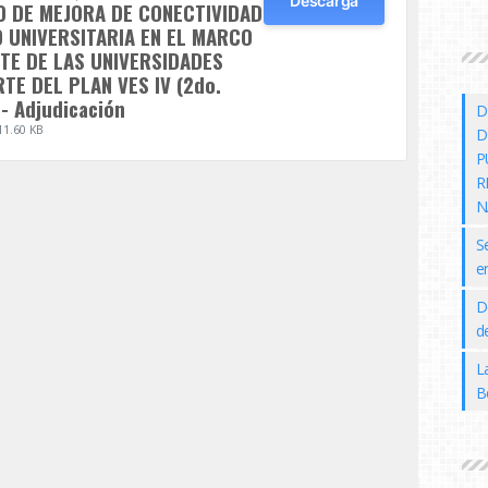
Descarga
 DE MEJORA DE CONECTIVIDAD
D UNIVERSITARIA EN EL MARCO
TE DE LAS UNIVERSIDADES
TE DEL PLAN VES IV (2do.
- Adjudicación
D
11.60 KB
D
P
R
N
S
e
D
de
L
B